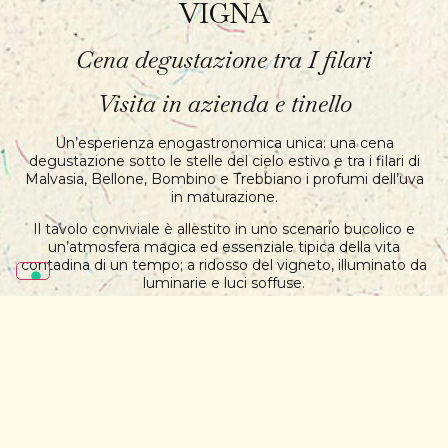
VIGNA
Cena degustazione tra I filari
Visita in azienda e tinello
Un’esperienza enogastronomica unica: una cena
degustazione sotto le stelle del cielo estivo e tra i filari di
Malvasia, Bellone, Bombino e Trebbiano i profumi dell’uva
in maturazione.
Il tavolo conviviale è allestito in uno scenario bucolico e
un’atmosfera magica ed essenziale tipica della vita
contadina di un tempo; a ridosso del vigneto, illuminato da
luminarie e luci soffuse.
2 calici di vino , Frascati doc. superiore
Frascati Roso,
Tagliere degustazione e acqua
Eventuali extra (vino, piatti, dolce e caffè) sono esclusi dal
prezzo del pacchetto.